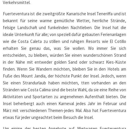
Verkehrsmittel.
Fuerteventura ist die zweitgrößte Kanarische Insel Teneriffa und ist
bekannt für seine warme gemütliche Wetter, herrliche Strände,
felsige Landschaft und funkelnden Nachtleben. Die Insel hat die
ideale Unterkunft für alle; von speziell dafür gebauten Ferienanlagen
wie die Costa Caleta zu stillen und ruhigen Resorts wie El Cotillo
erhalten Sie genau das, was Sie wollen. Wo immer Sie sich
entscheiden, zu bleiben, würden Sie einen wunderschönen Strand
in der Nähe mit entweder golden Sand oder schwarz Kies-Küste
finden. Wenn Sie Wandern möchten, bleiben Sie in den Hotels am
Fuße des Mount Jandia, der höchste Punkt der Insel. Jedoch, wenn
Sie einen Strandurlaub haben möchten, tten vorhanden an den
Stränden wie Costa Calima sind die beste Wahl, da sie eine Reihe von
Aktivitäten und Sportarten zu angenehmen Aufenthalt bieten. Die
Insel beherbergt auch einen Karneval jedes Jahr im Februar und
März mit verschiedenen Themen-jedes Mal. Also hat Fuerteventura
etwas für jeder ungeachtet beim Besuch die Insel.
Um einige der besten Angebote auf Mietwagen Fuerteventura