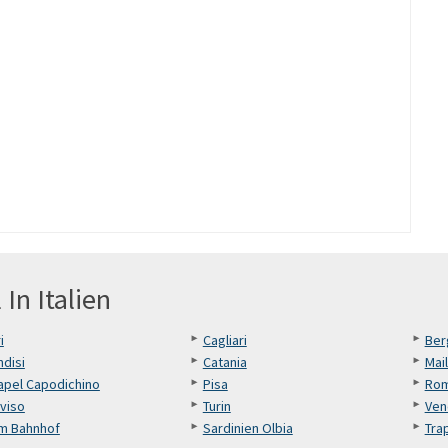
 In Italien
i
Cagliari
Be
ndisi
Catania
Mai
apel Capodichino
Pisa
Rom
viso
Turin
Ven
m Bahnhof
Sardinien Olbia
Tra