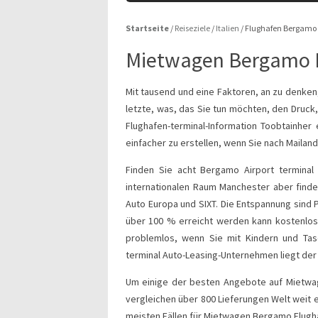
Startseite
/
Reiseziele
/
Italien
/
Flughafen Bergamo
Mietwagen Bergamo 
Mit tausend und eine Faktoren, an zu denken
letzte, was, das Sie tun möchten, den Druck
Flughafen-terminal-Information Toobtainher
einfacher zu erstellen, wenn Sie nach Maila
Finden Sie acht Bergamo Airport termina
internationalen Raum Manchester aber finde
Auto Europa und SIXT. Die Entspannung sind P
über 100 % erreicht werden kann kostenlose
problemlos, wenn Sie mit Kindern und Ta
terminal Auto-Leasing-Unternehmen liegt der 
Um einige der besten Angebote auf Mietwag
vergleichen über 800 Lieferungen Welt weit ei
meisten Fällen für Mietwagen Bergamo Flugh