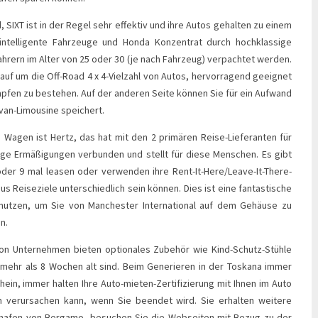
, SIXT ist in der Regel sehr effektiv und ihre Autos gehalten zu einem
 intelligente Fahrzeuge und Honda Konzentrat durch hochklassige
hrern im Alter von 25 oder 30 (je nach Fahrzeug) verpachtet werden.
auf um die Off-Road 4 x 4-Vielzahl von Autos, hervorragend geeignet
pfen zu bestehen. Auf der anderen Seite können Sie für ein Aufwand
ivan-Limousine speichert.
s Wagen ist Hertz, das hat mit den 2 primären Reise-Lieferanten für
tige Ermäßigungen verbunden und stellt für diese Menschen. Es gibt
oder 9 mal leasen oder verwenden ihre Rent-It-Here/Leave-It-There-
us Reiseziele unterschiedlich sein können. Dies ist eine fantastische
enutzen, um Sie von Manchester International auf dem Gehäuse zu
n.
on Unternehmen bieten optionales Zubehör wie Kind-Schutz-Stühle
t mehr als 8 Wochen alt sind. Beim Generieren in der Toskana immer
hein, immer halten Ihre Auto-mieten-Zertifizierung mit Ihnen im Auto
m verursachen kann, wenn Sie beendet wird. Sie erhalten weitere
ghafen von Bergamo, besuchen Sie die Webseiten mit Bezug zu der