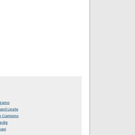
rgamo
land Linate
 Ciampino
edig
pani