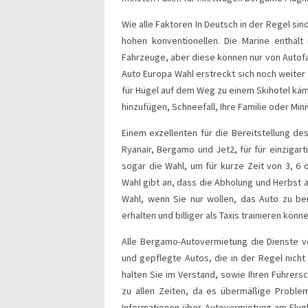
Wie alle Faktoren In Deutsch in der Regel sind
hohen konventionellen. Die Marine enthält
Fahrzeuge, aber diese können nur von Autofa
Auto Europa Wahl erstreckt sich noch weiter 
für Hügel auf dem Weg zu einem Skihotel käm
hinzufügen, Schneefall, Ihre Familie oder Min
Einem exzellenten für die Bereitstellung de
Ryanair, Bergamo und Jet2, für für einzigar
sogar die Wahl, um für kurze Zeit von 3, 6 
Wahl gibt an, dass die Abholung und Herbst a
Wahl, wenn Sie nur wollen, das Auto zu b
erhalten und billiger als Taxis trainieren könne
Alle Bergamo-Autovermietung die Dienste v
und gepflegte Autos, die in der Regel nich
halten Sie im Verstand, sowie Ihren Führersc
zu allen Zeiten, da es übermäßige Proble
Informationen über Autovermietung am Flu