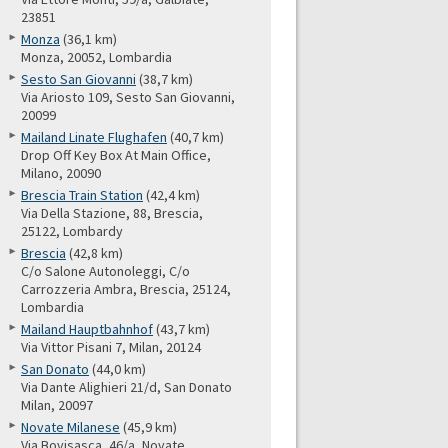
23851
Monza
(36,1 km)
Monza, 20052, Lombardia
Sesto San Giovanni
(38,7 km)
Via Ariosto 109, Sesto San Giovanni,
20099
Mailand Linate Flughafen
(40,7 km)
Drop Off Key Box At Main Office,
Milano, 20090
Brescia Train Station
(42,4 km)
Via Della Stazione, 88, Brescia,
25122, Lombardy
Brescia
(42,8 km)
C/o Salone Autonoleggi, C/o
Carrozzeria Ambra, Brescia, 25124,
Lombardia
Mailand Hauptbahnhof
(43,7 km)
Via Vittor Pisani 7, Milan, 20124
San Donato
(44,0 km)
Via Dante Alighieri 21/d, San Donato
Milan, 20097
Novate Milanese
(45,9 km)
Via Bovisasca, 46/a, Novate