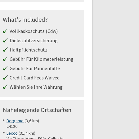
What's Included?
Vollkaskoschutz (Cdw)
Diebstahlversicherung
Haftpflichtschutz
Gebühr Für Kilometerleistung
Gebühr Für Pannenhilfe
Credit Card Fees Waived
Wählen Sie Ihre Währung
Naheliegende Ortschaften
Bergamo
(3,6 km)
24126
Lecco
(31,4 km)
Via Ettore Monti, 59/a, Galbiate,