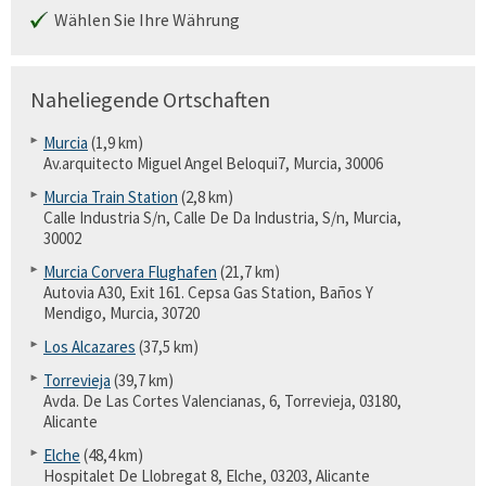
Wählen Sie Ihre Währung
Naheliegende Ortschaften
Murcia
(1,9 km)
Av.arquitecto Miguel Angel Beloqui7, Murcia, 30006
Murcia Train Station
(2,8 km)
Calle Industria S/n, Calle De Da Industria, S/n, Murcia,
30002
Murcia Corvera Flughafen
(21,7 km)
Autovia A30, Exit 161. Cepsa Gas Station, Baños Y
Mendigo, Murcia, 30720
Los Alcazares
(37,5 km)
Torrevieja
(39,7 km)
Avda. De Las Cortes Valencianas, 6, Torrevieja, 03180,
Alicante
Elche
(48,4 km)
Hospitalet De Llobregat 8, Elche, 03203, Alicante