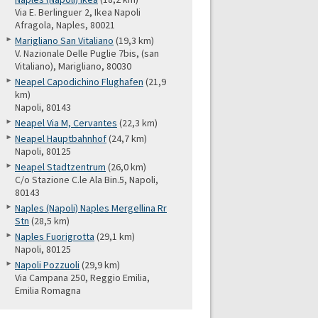
Via E. Berlinguer 2, Ikea Napoli
Afragola, Naples, 80021
Marigliano San Vitaliano
(19,3 km)
V. Nazionale Delle Puglie 7bis, (san
Vitaliano), Marigliano, 80030
Neapel Capodichino Flughafen
(21,9
km)
Napoli, 80143
Neapel Via M, Cervantes
(22,3 km)
Neapel Hauptbahnhof
(24,7 km)
Napoli, 80125
Neapel Stadtzentrum
(26,0 km)
C/o Stazione C.le Ala Bin.5, Napoli,
80143
Naples (Napoli) Naples Mergellina Rr
Stn
(28,5 km)
Naples Fuorigrotta
(29,1 km)
Napoli, 80125
Napoli Pozzuoli
(29,9 km)
Via Campana 250, Reggio Emilia,
Emilia Romagna