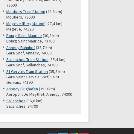
73600
Moutiers Train Station
(23,8 km)
Moutiers, 73600
Megeve (Bergstation)
(27,4 km)
Megeve, 74120
Bourg Saint Maurice
(30,8 km)
Bourg Saint Maurice, 73700
Annecy Bahnhof
(32,7 km)
Gare Sncf, Annecy, 74000
Sallanches Train Station
(35,4 km)
Gare Sncf, Sallanches, 74700
St Gervais Train Station
(35,8 km)
Gare Saint Gervais Sncf, Saint
Gervais, 74190
Annecy Flughafen
(35,9 km)
Aeroport De Meythet, Annecy, 74000
Sallanches
(36,6 km)
Sallanches, 74700